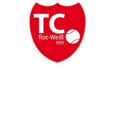
Tennisverein in
Ochsenfurt
Tennisspielen auf der Maininsel