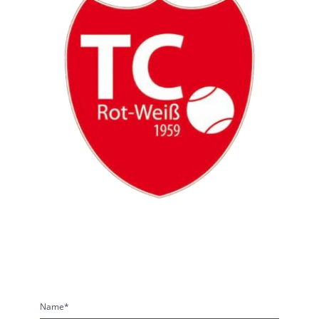
Name
*